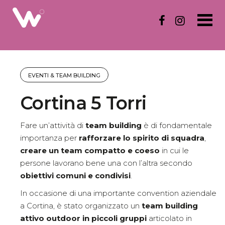
S
k
i
p
t
o
c
EVENTI & TEAM BUILDING
o
n
Cortina 5 Torri
t
e
n
Fare un’attività di
team building
è di fondamentale
t
importanza per
rafforzare lo spirito di squadra
,
creare un team compatto e coeso
in cui le
persone lavorano bene una con l’altra secondo
obiettivi comuni e condivisi
.
In occasione di una importante convention aziendale
a Cortina, è stato organizzato un
team building
attivo outdoor in piccoli gruppi
articolato in