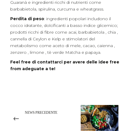
Guaranà e ingredienti ricchi di nutrienti come
barbabietola, spirulina, curcuma e wheatgrass.
Perdita di peso
: ingredienti popolari includono il
cocco idratante, dolcificanti a basso indice glicemico;
prodotti ricchi di fibre come acai, barbabietola , chia ,
cannella di Ceylon e Kelp e stimolatori del
metabolismo come aceto di mele, cacao, caienna ,
zenzero , limone , tè verde Matcha e papaya.
Feel free di contattarci per avere delle idee free
from adeguate a te!
Related posts
NEWS PRECEDENTE
Food Experience Format
4.0