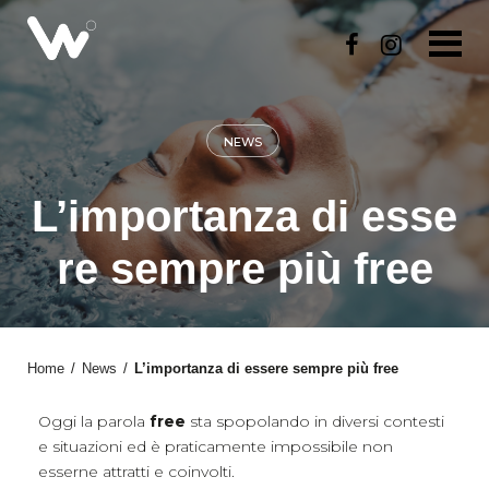
S
k
i
p
t
o
NEWS
c
o
n
L’importanza di esse
t
e
re sempre più free
n
t
Home
/
News
/
L’importanza di essere sempre più free
Oggi la parola
free
sta spopolando in diversi contesti
e situazioni ed è praticamente impossibile non
esserne attratti e coinvolti.