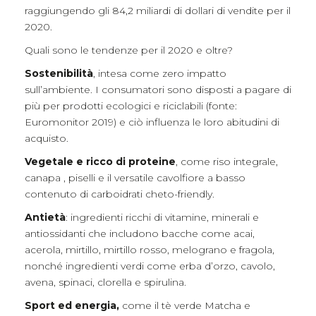
raggiungendo gli 84,2 miliardi di dollari di vendite per il
2020.
Quali sono le tendenze per il 2020 e oltre?
Sostenibilità
, intesa come zero impatto
sull’ambiente. I consumatori sono disposti a pagare di
più per prodotti ecologici e riciclabili (fonte:
Euromonitor 2019) e ciò influenza le loro abitudini di
acquisto.
Vegetale e ricco di proteine
, come riso integrale,
canapa , piselli e il versatile cavolfiore a basso
contenuto di carboidrati cheto-friendly.
Antietà
: ingredienti ricchi di vitamine, minerali e
antiossidanti che includono bacche come acai,
acerola, mirtillo, mirtillo rosso, melograno e fragola,
nonché ingredienti verdi come erba d’orzo, cavolo,
avena, spinaci, clorella e spirulina.
Sport ed energia,
come il tè verde Matcha e