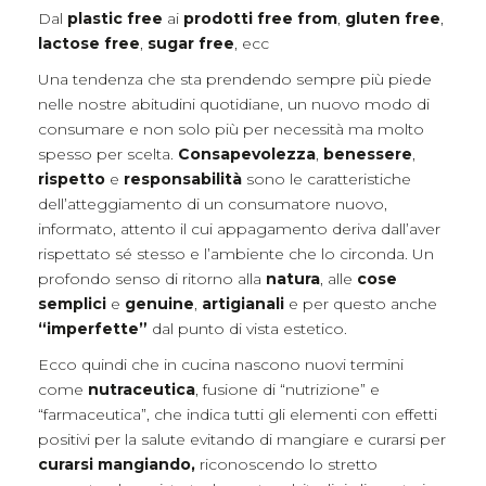
Dal
plastic free
ai
prodotti free from
,
gluten free
,
lactose free
,
sugar free
, ecc
Una tendenza che sta prendendo sempre più piede
nelle nostre abitudini quotidiane, un nuovo modo di
consumare e non solo più per necessità ma molto
spesso per scelta.
Consapevolezza
,
benessere
,
rispetto
e
responsabilità
sono le caratteristiche
dell’atteggiamento di un consumatore nuovo,
informato, attento il cui appagamento deriva dall’aver
rispettato sé stesso e l’ambiente che lo circonda. Un
profondo senso di ritorno alla
natura
, alle
cose
semplici
e
genuine
,
artigianali
e per questo anche
“imperfette”
dal punto di vista estetico.
Ecco quindi che in cucina nascono nuovi termini
come
nutraceutica
, fusione di “nutrizione” e
“farmaceutica”, che indica tutti gli elementi con effetti
positivi per la salute evitando di mangiare e curarsi per
curarsi mangiando,
riconoscendo lo stretto